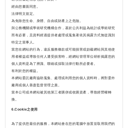
經由您書面同意。
法律明文規定。
為免除您生命、身體、自由或財產上之危險。
與公務機關或學術研究機構合作，基於公共利益為統計或學術研究
而有必要，且資料經過提供者處理或蒐集著依其揭露方式無從識別
特定之當事人。
當您在網站的行為，違反服務條款或可能損害或妨礙網站與其他使
用者權益或導致任何人遭受損害時，經網站管理單位研析揭露您的
個人資料是為了辨識、聯絡或採取法律行動所必要者。
有利於您的權益。
本網站委託廠商協助蒐集、處理或利用您的個人資料時，將對委外
廠商或個人善盡監督管理之責。
當本公司或本網站被其他第三者購併或收購資產，導致經營權轉
換。
6.Cookie之使用
為了提供您最佳的服務，本網站會在您的電腦中放置並取用我們的