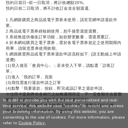
預約日當日~前一日取消，將計收總額20%。
預約日前二日取消，將不計收訂金並全額退還。
1.凡網路購買之商品或電子票券未使用，請至官網申請退款作
業。
2.商品或電子票券經核銷使用，恕不接受退貨退費。
3.系統無提供修改訂單功能，如欲變更數量，需退票重訂。
4.於本網站購買之電子票券，需於各電子票券規定之使用期限內
用畢，請留意票券使用效期。
5.網路購置商品或電子票券退款申請流程如下: (請主動線上申請
退費)
(1)登入後至「會員中心」；若未登入下單，請點選「訪客訂
單」
(2)進入「我的訂單」頁面
(3)尋找需進行退款申請之訂單
(4)點擊「我要退款」按鈕，即完成該訂單之退款申請。
※信用卡退刷將依各銀行之結帳週期而定，不一定會顯示在當期
帳單，您或可於下一期信用卡帳單中查詢退款。
In order to provide you with the best personalized and real-
※若於訂單成立90天後之信用卡退刷訂單，因配合銀行作業，
time service, this website uses "cookies" to record and access
需另外人工作業方才能進行退款流程。
your browsing information. By using this website, you are
consenting to the use of cookies. For more information, please
refer to
Cookie Policy
。