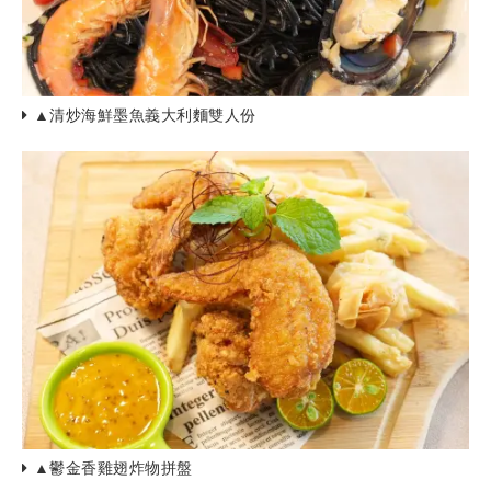
▲清炒海鮮墨魚義大利麵雙人份
▲鬱金香雞翅炸物拼盤