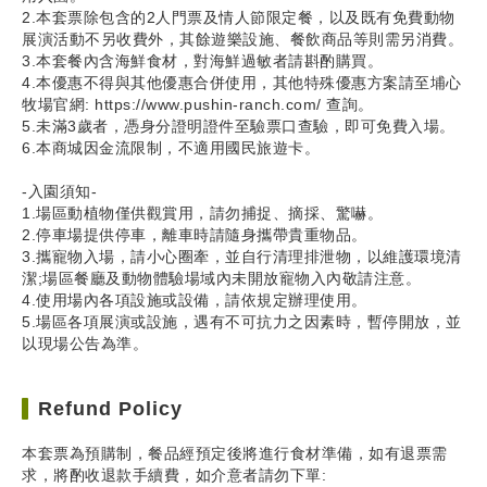
2.本套票除包含的2人門票及情人節限定餐，以及既有免費動物
展演活動不另收費外，其餘遊樂設施、餐飲商品等則需另消費。
3.本套餐內含海鮮食材，對海鮮過敏者請斟酌購買。
4.本優惠不得與其他優惠合併使用，其他特殊優惠方案請至埔心
牧場官網: https://www.pushin-ranch.com/ 查詢。
5.未滿3歲者，憑身分證明證件至驗票口查驗，即可免費入場。
6.本商城因金流限制，不適用國民旅遊卡。
-入園須知-
1.場區動植物僅供觀賞用，請勿捕捉、摘採、驚嚇。
2.停車場提供停車，離車時請隨身攜帶貴重物品。
3.攜寵物入場，請小心圈牽，並自行清理排泄物，以維護環境清
潔;場區餐廳及動物體驗場域內未開放寵物入內敬請注意。
4.使用場內各項設施或設備，請依規定辦理使用。
5.場區各項展演或設施，遇有不可抗力之因素時，暫停開放，並
以現場公告為準。
Refund Policy
本套票為預購制，餐品經預定後將進行食材準備，如有退票需
求，將酌收退款手續費，如介意者請勿下單: