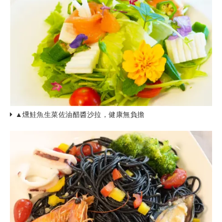
▲燻鮭魚生菜佐油醋醬沙拉，健康無負擔