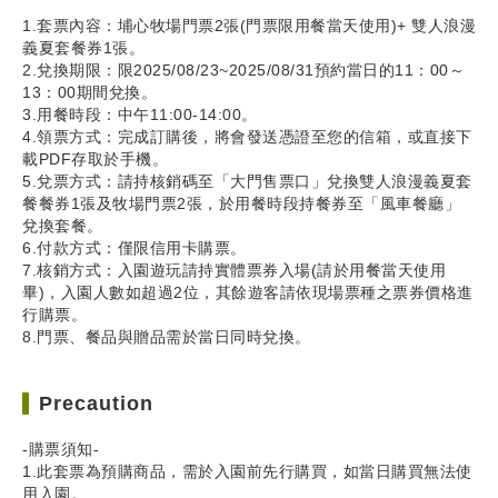
1.套票內容：埔心牧場門票2張(門票限用餐當天使用)+ 雙人浪漫
義夏套餐券1張。
2.兌換期限：限2025/08/23~2025/08/31預約當日的11：00～
13：00期間兌換。
3.用餐時段：中午11:00-14:00。
4.領票方式：完成訂購後，將會發送憑證至您的信箱，或直接下
載PDF存取於手機。
5.兌票方式：請持核銷碼至「大門售票口」兌換雙人浪漫義夏套
餐餐券1張及牧場門票2張，於用餐時段持餐券至「風車餐廳」
兌換套餐。
6.付款方式：僅限信用卡購票。
7.核銷方式：入園遊玩請持實體票券入場(請於用餐當天使用
畢)，入園人數如超過2位，其餘遊客請依現場票種之票券價格進
行購票。
8.門票、餐品與贈品需於當日同時兌換。
Precaution
-購票須知-
1.此套票為預購商品，需於入園前先行購買，如當日購買無法使
用入園。