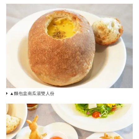
▲麵包盅南瓜湯雙人份