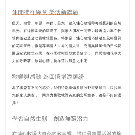
休閒徜徉綠意 樂活新體驗
藍天、白雲、草原、牛群，是您一踏入埔心牧場即可感受到的自然
風光。在綠蔭圍繞的環境下，與家人朋友一同齊力騎著協力車在牧
場內隨處逍遙欣賞牧場景色。特別是，埔心牧場巧妙融合風格迥異
的花園景緻，像是專屬情人世界的情人道、充滿異國風情的日式花
園及歐式雕塑花園，在花園裡輕鬆愜意著散步，一同與植物花草大
力的呼吸著，放鬆心情，徜徉這片綠意之中吧!
歡樂與感動 為回憶增添繽紛
為了讓您有不同的感受，我們特別準備多項牧野遊樂項目，快拉著
您的家人朋友，一同齊力挑戰牧野英豪的套馬競賽，都是不錯的選
擇！
學習自然生態 創造無窮潛力
在埔心牧場大自然的教室裡，提供最專業活潑的榨