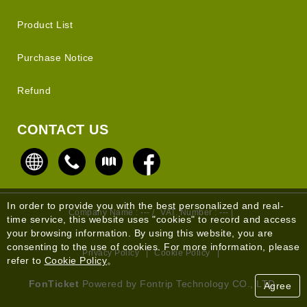
Product List
Purchase Notice
Refund
CONTACT US
In order to provide you with the best personalized and real-
Company Name : --- /
VAT. Number : --- |
time service, this website uses "cookies" to record and access
your browsing information. By using this website, you are
consenting to the use of cookies. For more information, please
Privacy Policy
|
Cookie Policy
|
refer to
Cookie Policy
。
FonTicket
Powered by Fontrip Technology CO., LTD.
Agree