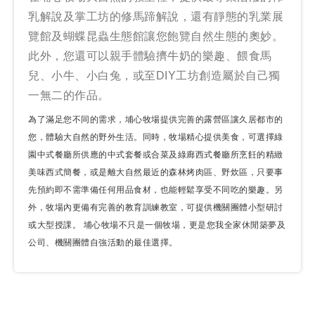
乳解說及掌工坊的修馬蹄解說，還有靜態的乳業展
覽館及蝴蝶昆蟲生態館讓您飽覽自然生態的奧妙。
此外，您還可以親手體驗擠牛奶的樂趣、餵食馬
兒、小牛、小白兔，或至DIY工坊創造屬於自己獨
一無二的作品。
為了滿足您不同的需求，埔心牧場提供完善的露營區讓久居都市的
您，體驗大自然的野外生活。同時，牧場精心提供美食，可選擇綠
園中式餐廳所供應的中式套餐或合菜及綠廊西式餐廳所烹飪的精緻
美味西式簡餐，或是離大自然最近的森林烤肉區、野炊區，只要事
先預約即不需準備任何用品食材，也能輕鬆享受不同吃的樂趣。另
外，牧場內更備有完善的教育訓練教室，可提供機關團體小型研討
或大型授課。 埔心牧場不只是一個牧場，更是您我全家休閒築夢及
公司、機關團體自強活動的最佳選擇。